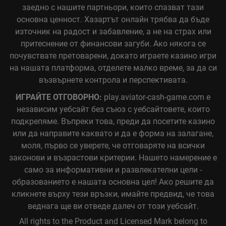
заедно с нашите партньори, които спазват тази
основна ценност. Хазартът онлайн трябва да бъде
източник на радост и забавление, а не на страх или
притеснение от финансови загуби. Ако някога се
почувствате претоварени, докато играете казино игри
на нашата платформа, отделете малко време, за да си
възвърнете контрола и перспективата.
ИГРАЙТЕ ОТГОВОРНО:
play.aviator-cash-game.com е
независим уебсайт без съюз с уебсайтовете, които
подкрепяме. Въпреки това, преди да посетите казино
или да направите каквато и да е форма на залагане,
моля, първо се уверете, че отговаряте на всички
законови и възрастови критерии. Нашето намерение е
само за информативни и развлекателни цели -
образованието е нашата основна цел! Ако решите да
кликнете върху тези връзки, имайте предвид, че това
веднага ще ви отведе далеч от този уебсайт.
All rights to the Product and Licensed Mark belong to