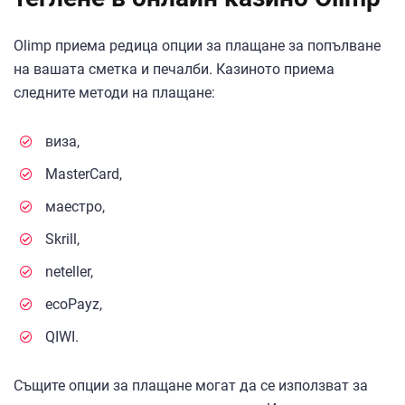
Olimp приема редица опции за плащане за попълване
на вашата сметка и печалби. Казиното приема
следните методи на плащане:
виза,
MasterCard,
маестро,
Skrill,
neteller,
ecoPayz,
QIWI.
Същите опции за плащане могат да се използват за