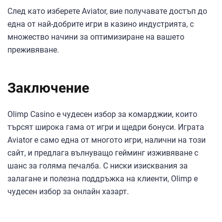
След като изберете Aviator, вие получавате достъп до
една от най-добрите игри в казино индустрията, с
множество начини за оптимизиране на вашето
преживяване.
Заключение
Olimp Casino е чудесен избор за комарджии, които
търсят широка гама от игри и щедри бонуси. Играта
Aviator е само една от многото игри, налични на този
сайт, и предлага вълнуващо гейминг изживяване с
шанс за голяма печалба. С ниски изисквания за
залагане и полезна поддръжка на клиенти, Olimp е
чудесен избор за онлайн хазарт.