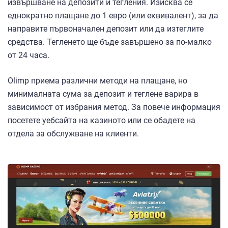
извършване на депозити и тегления. Изисква се
еднократно плащане до 1 евро (или еквивалент), за да
направите първоначален депозит или да изтеглите
средства. Тегленето ще бъде завършено за по-малко
от 24 часа.
Olimp приема различни методи на плащане, но
минималната сума за депозит и теглене варира в
зависимост от избрания метод. За повече информация
посетете уебсайта на казиното или се обадете на
отдела за обслужване на клиенти.