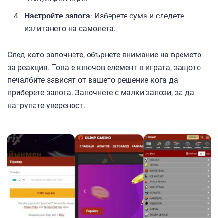
Настройте залога:
Изберете сума и следете
излитането на самолета.
След като започнете, обърнете внимание на времето
за реакция. Това е ключов елемент в играта, защото
печалбите зависят от вашето решение кога да
приберете залога. Започнете с малки залози, за да
натрупате увереност.