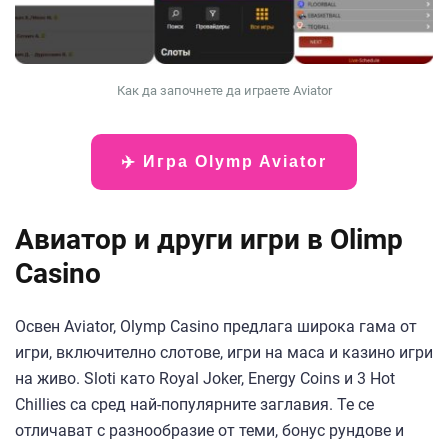
Как да започнете да играете Aviator
✈️ Игра Olymp Aviator
Авиатор и други игри в Olimp
Casino
Освен Aviator, Olymp Casino предлага широка гама от
игри, включително слотове, игри на маса и казино игри
на живо. Sloti като Royal Joker, Energy Coins и 3 Hot
Chillies са сред най-популярните заглавия. Те се
отличават с разнообразие от теми, бонус рундове и