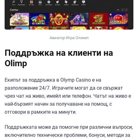
Авиатор Игра Олимп
Поддръжка на клиенти на
Olimp
Екипът за поддръжка в Olymp Casino е на
разположение 24/7. Играчите могат да се свържат
чрез чат на живо, имейл или телефон. Чатът на живо е
най-бързият начин за получаване на помощ, с
отговори в рамките на минути.
Поддръжката може да помогне при различни въпроси,
включително технически проблеми, бонуси, методи за