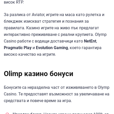
висок RTP.
За разлика от Aviator, игрите на маса като рулетка и
блекджек изискват стратегия и познания за
правилата. Казино игрите на живо пък предлагат
интерактивно преживяване с реални крупиета. Olymp
Casino работи с водещи доставчици като
NetEnt
,
Pragmatic Play
и
Evolution Gaming
, което гарантира
високо качество на игрите.
Olimp казино бонуси
Бонусите са неразделна част от изживяването в Olymp
Casino. Те предоставят възможност за увеличаване на
средствата и повече време за игра.