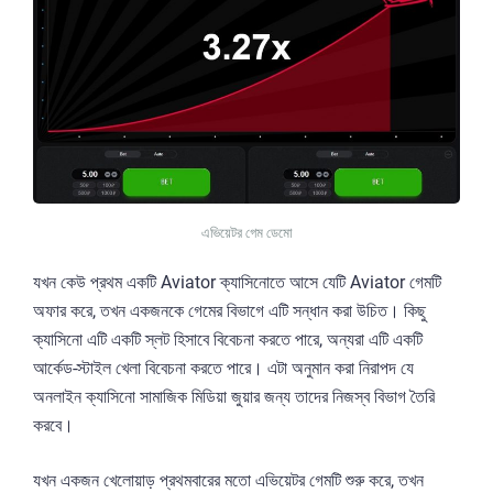
এভিয়েটর গেম ডেমো
যখন কেউ প্রথম একটি Aviator ক্যাসিনোতে আসে যেটি Aviator গেমটি
অফার করে, তখন একজনকে গেমের বিভাগে এটি সন্ধান করা উচিত। কিছু
ক্যাসিনো এটি একটি স্লট হিসাবে বিবেচনা করতে পারে, অন্যরা এটি একটি
আর্কেড-স্টাইল খেলা বিবেচনা করতে পারে। এটা অনুমান করা নিরাপদ যে
অনলাইন ক্যাসিনো সামাজিক মিডিয়া জুয়ার জন্য তাদের নিজস্ব বিভাগ তৈরি
করবে।
যখন একজন খেলোয়াড় প্রথমবারের মতো এভিয়েটর গেমটি শুরু করে, তখন