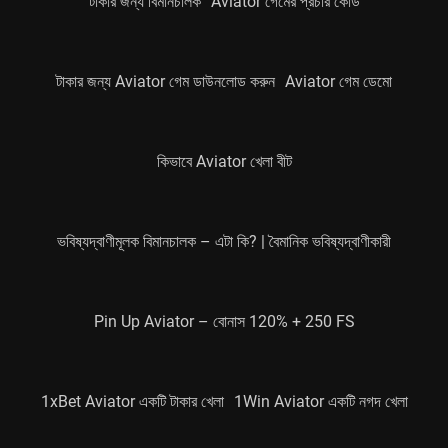
টাকার জন্য বিমানচালক
Aviator গেমের প্রচার কোড
টাকার জন্য Aviator গেম ডাউনলোড করুন
Aviator গেম ডেমো
কিভাবে Aviator খেলা বীট
ভবিষ্যদ্বাণীমূলক বিমানচালক – এটা কি? | বৈমানিক ভবিষ্যদ্বাণীকারী
Pin Up Aviator – বোনাস 120% + 250 FS
1xBet Aviator একটি টাকার খেলা
1Win Aviator একটি নগদ খেলা