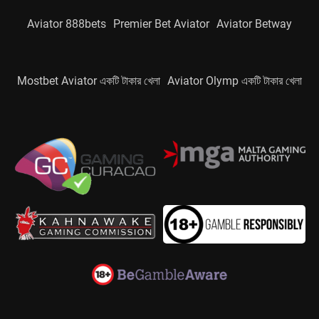
Aviator 888bets
Premier Bet Aviator
Aviator Betway
Mostbet Aviator একটি টাকার খেলা
Aviator Olymp একটি টাকার খেলা