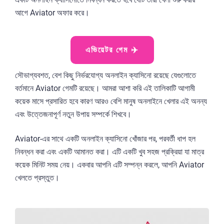
আগে Aviator অফার করে।
এভিয়েটর গেম ✈️
সৌভাগ্যবশত, বেশ কিছু নির্ভরযোগ্য অনলাইন ক্যাসিনো রয়েছে যেগুলোতে
বর্তমানে Aviator গেমটি রয়েছে। আমরা আশা করি এই তালিকাটি আগামী
কয়েক মাসে প্রসারিত হবে কারণ আরও বেশি মানুষ অনলাইনে খেলার এই অনন্য
এবং উত্তেজনাপূর্ণ নতুন উপায় সম্পর্কে শিখবে।
Aviator-এর সাথে একটি অনলাইন ক্যাসিনো খোঁজার পর, পরবর্তী ধাপ হল
নিবন্ধন করা এবং একটি আমানত করা। এটি একটি খুব সহজ প্রক্রিয়া যা মাত্র
কয়েক মিনিট সময় নেয়। একবার আপনি এটি সম্পন্ন করলে, আপনি Aviator
খেলতে প্রস্তুত।