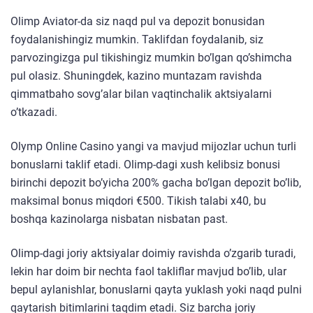
Olimp Aviator-da siz naqd pul va depozit bonusidan
foydalanishingiz mumkin. Taklifdan foydalanib, siz
parvozingizga pul tikishingiz mumkin bo’lgan qo’shimcha
pul olasiz. Shuningdek, kazino muntazam ravishda
qimmatbaho sovg’alar bilan vaqtinchalik aktsiyalarni
o’tkazadi.
Olymp Online Casino yangi va mavjud mijozlar uchun turli
bonuslarni taklif etadi. Olimp-dagi xush kelibsiz bonusi
birinchi depozit bo’yicha 200% gacha bo’lgan depozit bo’lib,
maksimal bonus miqdori €500. Tikish talabi x40, bu
boshqa kazinolarga nisbatan nisbatan past.
Olimp-dagi joriy aktsiyalar doimiy ravishda o’zgarib turadi,
lekin har doim bir nechta faol takliflar mavjud bo’lib, ular
bepul aylanishlar, bonuslarni qayta yuklash yoki naqd pulni
qaytarish bitimlarini taqdim etadi. Siz barcha joriy