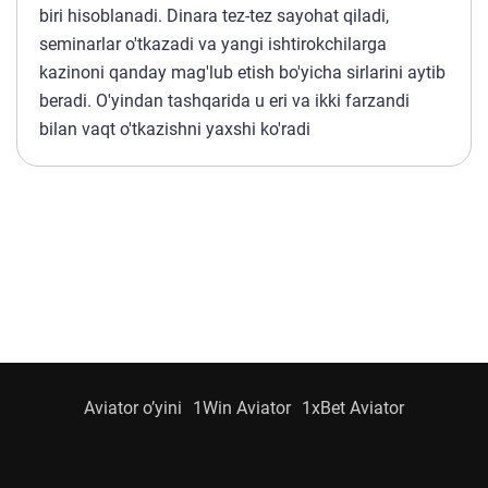
biri hisoblanadi. Dinara tez-tez sayohat qiladi,
seminarlar o'tkazadi va yangi ishtirokchilarga
kazinoni qanday mag'lub etish bo'yicha sirlarini aytib
beradi. O'yindan tashqarida u eri va ikki farzandi
bilan vaqt o'tkazishni yaxshi ko'radi
Aviator o’yini
1Win Aviator
1xBet Aviator