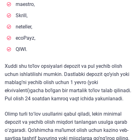
maestro,
Skrill,
neteller,
ecoPayz,
QIWI.
Xuddi shu to’lov opsiyalari depozit va pul yechib olish
uchun ishlatilishi mumkin. Dastlabki depozit qo’yish yoki
mablag’ni yechib olish uchun 1 yevro (yoki
ekvivalenti)gacha bo’lgan bir martalik to’lov talab qilinadi.
Pul olish 24 soatdan kamroq vaqt ichida yakunlanadi.
Olimp turli toʻlov usullarini qabul qiladi, lekin minimal
depozit va yechib olish miqdori tanlangan usulga qarab
oʻzgaradi. Qo’shimcha ma’lumot olish uchun kazino veb-
saytiga tashrif buyuring yoki mijozlarga qo’ng’iroq qiling.