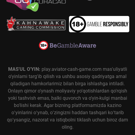
MAS'UL O'YIN:
play.aviator-cash-game.com mas'uliyatli
o'yinlarni targ'ib qilish va ushbu asosiy qadriyatga amal
qiladigan hamkorlarimiz bilan birga ishlashga intiladi.
Onlayn qimor o'ynash moliyaviy yo'qotishlardan qo'rqish
yoki tashvish emas, balki quvonch va o'yin-kulgi manbai
bo'lishi kerak. Agar bizning platformamizda kazino
oʻyinlarini oʻynab, oʻzingizni haddan tashqari koʻtarib
qoʻysangiz, nazorat va istiqbolni tiklash uchun biroz dam
oling.