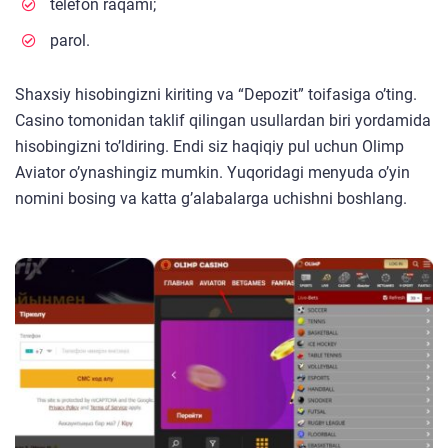
telefon raqami;
parol.
Shaxsiy hisobingizni kiriting va “Depozit” toifasiga o’ting.
Casino tomonidan taklif qilingan usullardan biri yordamida
hisobingizni to’ldiring. Endi siz haqiqiy pul uchun Olimp
Aviator o’ynashingiz mumkin. Yuqoridagi menyuda o’yin
nomini bosing va katta g’alabalarga uchishni boshlang.