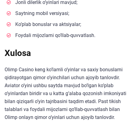
Jonli dilerlik o’yinlari mavjud;
Saytning mobil versiyasi;
Ko’plab bonuslar va aktsiyalar;
Foydali mijozlarni qo’llab-quvvatlash.
Xulosa
Olimp Casino keng ko’lamli o’yinlar va saxiy bonuslarni
qidirayotgan qimor o’yinchilari uchun ajoyib tanlovdir.
Aviator o’yini ushbu saytda mavjud bo’lgan ko’plab
o’yinlardan biridir va u katta g’alaba qozonish imkoniyati
bilan qiziqarli o’yin tajribasini taqdim etadi. Past tikish
talablari va foydali mijozlarni qo’llab-quvvatlash bilan
Olimp onlayn qimor o’yinlari uchun ajoyib tanlovdir.