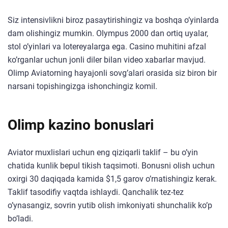
Siz intensivlikni biroz pasaytirishingiz va boshqa o’yinlarda
dam olishingiz mumkin. Olympus 2000 dan ortiq uyalar,
stol o’yinlari va lotereyalarga ega. Casino muhitini afzal
ko’rganlar uchun jonli diler bilan video xabarlar mavjud.
Olimp Aviatorning hayajonli sovg’alari orasida siz biron bir
narsani topishingizga ishonchingiz komil.
Olimp kazino bonuslari
Aviator muxlislari uchun eng qiziqarli taklif – bu o’yin
chatida kunlik bepul tikish taqsimoti. Bonusni olish uchun
oxirgi 30 daqiqada kamida $1,5 garov o’rnatishingiz kerak.
Taklif tasodifiy vaqtda ishlaydi. Qanchalik tez-tez
o’ynasangiz, sovrin yutib olish imkoniyati shunchalik ko’p
bo’ladi.