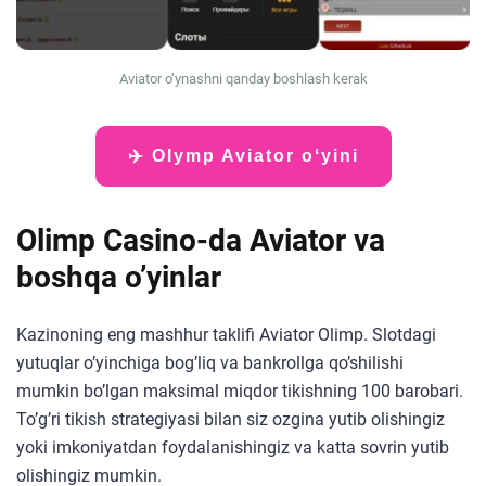
Aviator o’ynashni qanday boshlash kerak
✈️ Olymp Aviator oʻyini
Olimp Casino-da Aviator va
boshqa o’yinlar
Kazinoning eng mashhur taklifi Aviator Olimp. Slotdagi
yutuqlar o’yinchiga bog’liq va bankrollga qo’shilishi
mumkin bo’lgan maksimal miqdor tikishning 100 barobari.
To’g’ri tikish strategiyasi bilan siz ozgina yutib olishingiz
yoki imkoniyatdan foydalanishingiz va katta sovrin yutib
olishingiz mumkin.