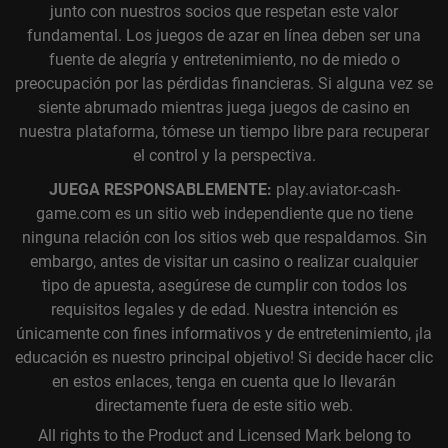
junto con nuestros socios que respetan este valor
fundamental. Los juegos de azar en línea deben ser una
fuente de alegría y entretenimiento, no de miedo o
preocupación por las pérdidas financieras. Si alguna vez se
siente abrumado mientras juega juegos de casino en
nuestra plataforma, tómese un tiempo libre para recuperar
el control y la perspectiva.
JUEGA RESPONSABLEMENTE:
play.aviator-cash-
game.com es un sitio web independiente que no tiene
ninguna relación con los sitios web que respaldamos. Sin
embargo, antes de visitar un casino o realizar cualquier
tipo de apuesta, asegúrese de cumplir con todos los
requisitos legales y de edad. Nuestra intención es
únicamente con fines informativos y de entretenimiento, ¡la
educación es nuestro principal objetivo! Si decide hacer clic
en estos enlaces, tenga en cuenta que lo llevarán
directamente fuera de este sitio web.
All rights to the Product and Licensed Mark belong to