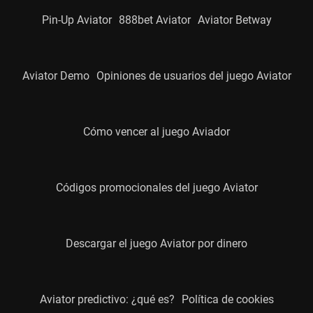
Pin-Up Aviator
888bet Aviator
Aviator Betway
Aviator Demo
Opiniones de usuarios del juego Aviator
Cómo vencer al juego Aviador
Códigos promocionales del juego Aviator
Descargar el juego Aviator por dinero
Aviator predictivo: ¿qué es?
Política de cookies