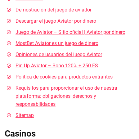
Demostración del juego de aviador
Descargar el juego Aviator por dinero
Juego de Aviator – Sitio oficial | Aviator por dinero
MostBet Aviator es un juego de dinero
Opiniones de usuarios del juego Aviator
Pin Up Aviator – Bono 120% + 250 FS
Política de cookies para productos entrantes
Requisitos para proporcionar el uso de nuestra
plataforma: obligaciones, derechos y
responsabilidades
Sitemap
Casinos