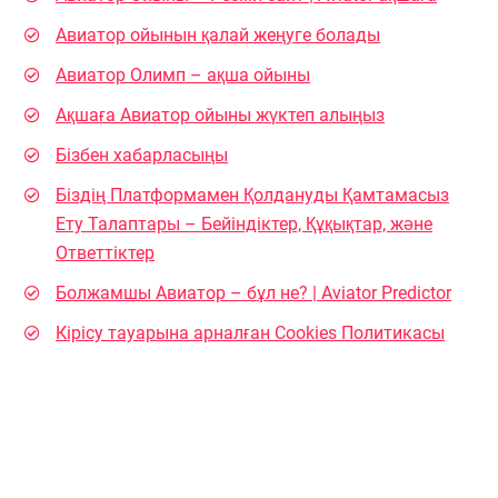
Авиатор ойынын қалай жеңуге болады
Авиатор Олимп – ақша ойыны
Ақшаға Авиатор ойыны жүктеп алыңыз
Бізбен хабарласыңы
Біздің Платформамен Қолдануды Қамтамасыз
Ету Талаптары – Бейіндіктер, Құқықтар, және
Ответтіктер
Болжамшы Авиатор – бұл не? | Aviator Predictor
Кірісу тауарына арналған Cookies Политикасы