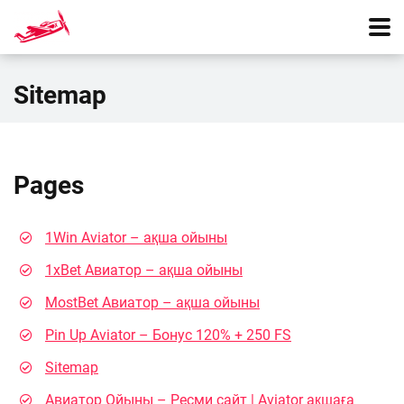
Sitemap
Pages
1Win Aviator – ақша ойыны
1xBet Авиатор – ақша ойыны
MostBet Авиатор – ақша ойыны
Pin Up Aviator – Бонус 120% + 250 FS
Sitemap
Авиатор Ойыны – Ресми сайт | Aviator ақшаға