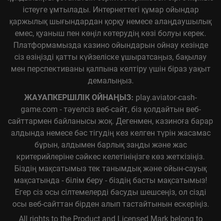
істеуге ұмтылады. Интернеттегі құмар ойындар
қаржылық шығындардан қорқу немесе алаңдаушылық
емес, қуаныш пен көңіл көтерудің көзі болуы керек.
Платформамызда казино ойындарын ойнау кезінде
сіз өзіңізді қатты күйзеліске ұшыратсаңыз, бақылау
мен перспективаны қалпына келтіру үшін біраз уақыт
демалыңыз.
ЖАУАПКЕРШІЛІК ОЙНАҢЫЗ:
play.aviator-cash-
game.com - тәуелсіз веб-сайт, біз қолдайтын веб-
сайттармен байланысы жоқ. Дегенмен, казиноға барар
алдында немесе бәс тігудің кез келген түрін жасамас
бұрын, алдымен барлық заңды және жас
критерийлеріне сәйкес келетініңізге көз жеткізіңіз.
Біздің мақсатымыз тек танымдық және ойын-сауық
мақсатында - білім беру - біздің басты мақсатымыз!
Егер сіз осы сілтемелерді басуды шешсеңіз, ол сізді
осы веб-сайттан бірден алып тастайтынын ескеріңіз.
All rights to the Product and Licensed Mark belong to