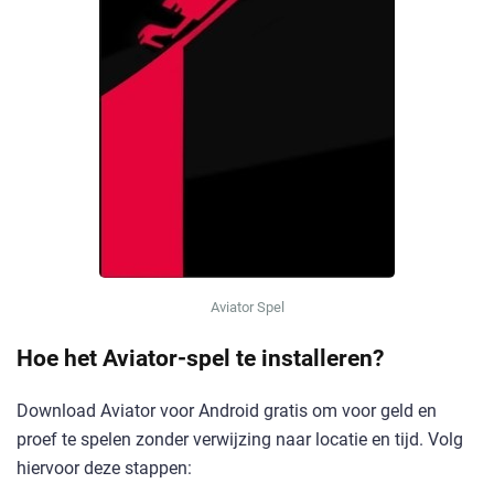
Aviator Spel
Hoe het Aviator-spel te installeren?
Download Aviator voor Android gratis om voor geld en
proef te spelen zonder verwijzing naar locatie en tijd. Volg
hiervoor deze stappen: