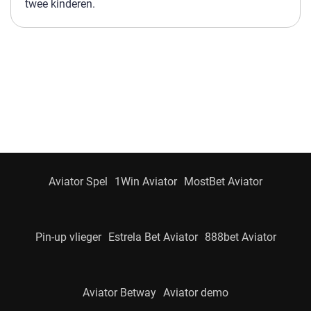
twee kinderen.
Aviator Spel
1Win Aviator
MostBet Aviator
Pin-up vlieger
Estrela Bet Aviator
888bet Aviator
Aviator Betway
Aviator demo