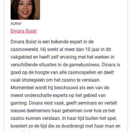
Author
Dinara Bulat
Dinara Bulat is een bekende expert in de
casinowereld. Hij werkt al meer dan 10 jaar in dit
vakgebied en heeft zelf ervaring met het werken in
verschillende situaties in de gamebusiness. Dinara is
goed op de hoogte van alle casinospellen en deelt
vaak strategieën om het casino te verslaan.
Momenteel wordt hij beschouwd als een van de
meest onderschatte experts op het gebied van
gaming. Dinara reist vaak, geeft seminars en vertelt
nieuwe deelnemers haar geheimen over hoe ze het
casino kunnen verslaan. In haar tijd buiten het spel,
koestert ze de tijd die ze doorbrengt met haar man en