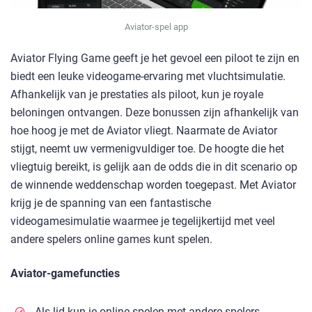
Aviator-spel app
Aviator Flying Game geeft je het gevoel een piloot te zijn en
biedt een leuke videogame-ervaring met vluchtsimulatie.
Afhankelijk van je prestaties als piloot, kun je royale
beloningen ontvangen. Deze bonussen zijn afhankelijk van
hoe hoog je met de Aviator vliegt. Naarmate de Aviator
stijgt, neemt uw vermenigvuldiger toe. De hoogte die het
vliegtuig bereikt, is gelijk aan de odds die in dit scenario op
de winnende weddenschap worden toegepast. Met Aviator
krijg je de spanning van een fantastische
videogamesimulatie waarmee je tegelijkertijd met veel
andere spelers online games kunt spelen.
Aviator-gamefuncties
Als lid kun je online spelen met andere spelers.