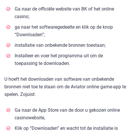
Ga naar de officiële website van BK of het online
casino;
ga naar het softwaregedeelte en klik op de knop
“Downloaden”;
installatie van onbekende bronnen toestaan;
Installeer en voer het programma uit om de
toepassing te downloaden.
U hoeft het downloaden van software van onbekende
bronnen niet toe te staan om de Aviator online game-app te
spelen. Zojuist:
Ga naar de App Store van de door u gekozen online
casinowebsite,
Klik op “Downloaden” en wacht tot de installatie is