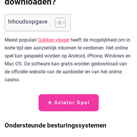
downloaden?
Inhoudsopgave
Meest populair
Gokken vlieger
heeft de mogelijkheid om in
korte tijd een aanzienlijk inkomen te verdienen. Het online
spel kan gespeeld worden op Android, iPhone, Windows en
Mac OS. De software kan gratis worden gedownload van
de officiële website van de aanbieder en van het online
casino.
✈️ Aviator Spel
Ondersteunde besturingssystemen