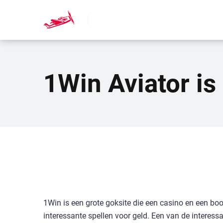
1Win Aviator i
1Win is een grote goksite die een casino en een 
interessante spellen voor geld. Een van de interess