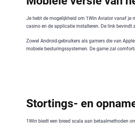
Mobiele versie van h
Je hebt de mogelijkheid om 1Win Aviator vanaf je m
casino en de applicatie installeren. De link bevind
Zowel Android-gebruikers als gamers die van Apple
mobiele besturingssystemen. De game zal comfortab
Stortings- en opname
1Win biedt een breed scala aan betaalmethoden om 