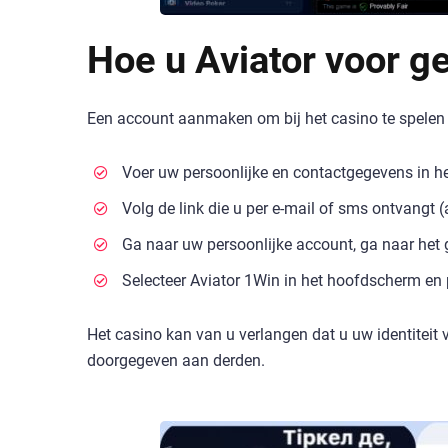
Hoe u Aviator voor ge
Een account aanmaken om bij het casino te spelen is
Voer uw persoonlijke en contactgegevens in het
Volg de link die u per e-mail of sms ontvangt 
Ga naar uw persoonlijke account, ga naar het 
Selecteer Aviator 1Win in het hoofdscherm en
Het casino kan van u verlangen dat u uw identiteit 
doorgegeven aan derden.