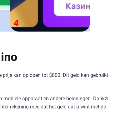
sino
prijs kan oplopen tot $800. Dit geld kan gebruikt
n mobiele apparaat en andere beloningen. Dankzij
hter rekening mee dat het geld dat u wint met de