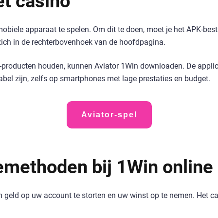
et casino
obiele apparaat te spelen. Om dit te doen, moet je het APK-bes
t zich in de rechterbovenhoek van de hoofdpagina.
-producten houden, kunnen Aviator 1Win downloaden. De applica
el zijn, zelfs op smartphones met lage prestaties en budget.
Aviator-spel
methoden bij 1Win online
geld op uw account te storten en uw winst op te nemen. Het ca