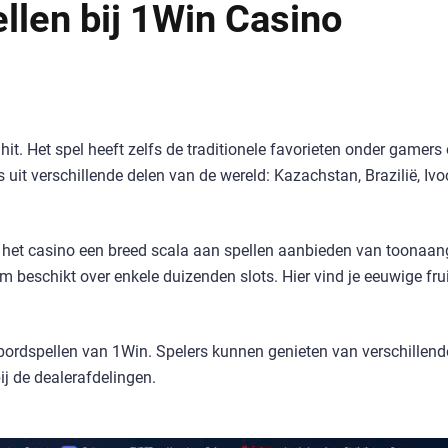
llen bij 1Win Casino
hit. Het spel heeft zelfs de traditionele favorieten onder game
 uit verschillende delen van de wereld: Kazachstan, Brazilië, Iv
n het casino een breed scala aan spellen aanbieden van toonaa
m beschikt over enkele duizenden slots. Hier vind je eeuwige f
e bordspellen van 1Win. Spelers kunnen genieten van verschillende
ij de dealerafdelingen.