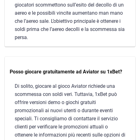
giocatori scommettono sull’esito del decollo di un
aereo e le possibili vincite aumentano man mano
che l’aereo sale. L’obiettivo principale è ottenere i
soldi prima che l’aereo decolli e la scommessa sia
persa.
Posso giocare gratuitamente ad Aviator su 1xBet?
Di solito, giocare al gioco Aviator richiede una
scommessa con soldi veri. Tuttavia, 1xBet può
offrire versioni demo o giochi gratuiti
promozionali ai nuovi utenti o durante eventi
speciali. Ti consigliamo di contattare il servizio
clienti per verificare le promozioni attuali o
ottenere le informazioni più recenti sulle opzioni di