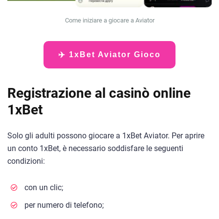
Come iniziare a giocare a Aviator
✈️ 1xBet Aviator Gioco
Registrazione al casinò online
1xBet
Solo gli adulti possono giocare a 1xBet Aviator. Per aprire
un conto 1xBet, è necessario soddisfare le seguenti
condizioni:
con un clic;
per numero di telefono;