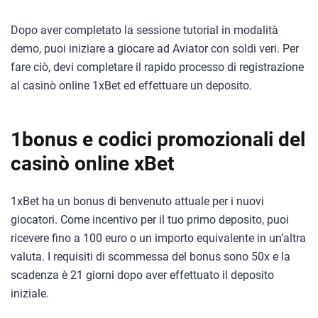
Dopo aver completato la sessione tutorial in modalità
demo, puoi iniziare a giocare ad Aviator con soldi veri. Per
fare ciò, devi completare il rapido processo di registrazione
al casinò online 1xBet ed effettuare un deposito.
1bonus e codici promozionali del
casinò online xBet
1xBet ha un bonus di benvenuto attuale per i nuovi
giocatori. Come incentivo per il tuo primo deposito, puoi
ricevere fino a 100 euro o un importo equivalente in un’altra
valuta. I requisiti di scommessa del bonus sono 50x e la
scadenza è 21 giorni dopo aver effettuato il deposito
iniziale.