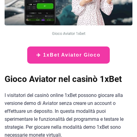
Gioco Aviator 1xbet
✈️ 1xBet Aviator Gioco
Gioco Aviator nel casinò 1xBet
I visitatori del casinò online 1xBet possono giocare alla
versione demo di Aviator senza creare un account o
effettuare un deposito. In questa modalità puoi
sperimentare le funzionalità del programma e testare le
strategie. Per giocare nella modalità demo 1xBet sono
necessarie monete virtuali.