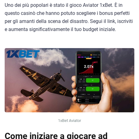
Uno dei più popolari è stato il gioco Aviator 1xBet. È in
questo casinò che hanno potuto scegliere i bonus perfetti
per gli amanti della scena del disastro. Segui il link, iscriviti
e aumenta significativamente il tuo budget iniziale.
1xBet Aviator
Come iniziare a giocare ad