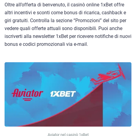
Oltre all’offerta di benvenuto, il casinò online 1xBet offre
altri incentivi e sconti come bonus di ricarica, cashback e
giri gratuiti. Controlla la sezione “Promozioni” del sito per
vedere quali offerte attuali sono disponibili. Puoi anche
iscriverti alla newsletter 1xBet per ricevere notifiche di nuovi
bonus e codici promozionali via e-mail.
Aviator nel casinò 1xBet