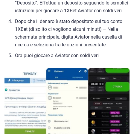
“Deposito”. Effettua un deposito seguendo le semplici
istruzioni per giocare a 1XBet Aviator con soldi veri
Dopo che il denaro è stato depositato sul tuo conto
1XBet (di solito ci vogliono alcuni minuti) – Nella
schermata principale, digita Aviator nella casella di
ricerca e seleziona tra le opzioni presentate.
Ora puoi giocare a Aviator con soldi veri