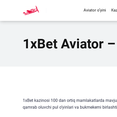
Aviator o’yini
Kaz
1xBet Aviator – 
1xBet kazinosi 100 dan ortiq mamlakatlarda mavjud
qamrab oluvchi pul o’yinlari va bukmekerni birlashtir