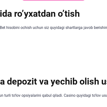
da ro’yxatdan o’tish
Bet hisobini ochish uchun siz quyidagi shartlarga javob berishin
 depozit va yechib olish u
n turli to‘lov opsiyalarini qabul qiladi. Casino quyidagi to’lov usu