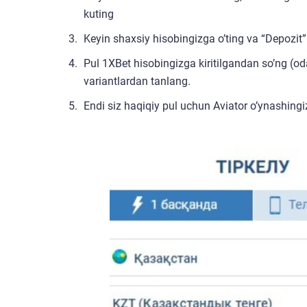
kuting
Keyin shaxsiy hisobingizga o’ting va “Depozit”
Pul 1XBet hisobingizga kiritilgandan so’ng (o
variantlardan tanlang.
Endi siz haqiqiy pul uchun Aviator o’ynashin