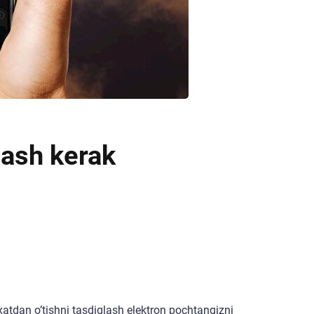
lash kerak
yxatdan o’tishni tasdiqlash elektron pochtangizni