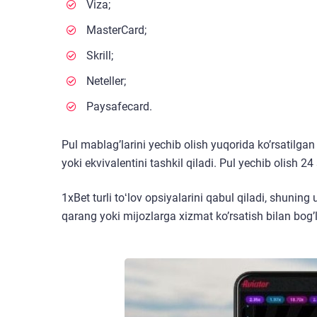
Viza;
MasterCard;
Skrill;
Neteller;
Paysafecard.
Pul mablag’larini yechib olish yuqorida ko’rsatilga
yoki ekvivalentini tashkil qiladi. Pul yechib olish 2
1xBet turli toʻlov opsiyalarini qabul qiladi, shuni
qarang yoki mijozlarga xizmat ko’rsatish bilan bog’