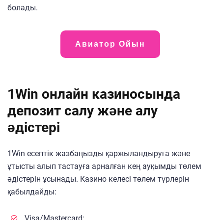
болады.
Авиатор Ойын
1Win онлайн казиносында
депозит салу және алу
әдістері
1Win есептік жазбаңызды қаржыландыруға және
ұтысты алып тастауға арналған кең ауқымды төлем
әдістерін ұсынады. Казино келесі төлем түрлерін
қабылдайды:
Visa/Mastercard;