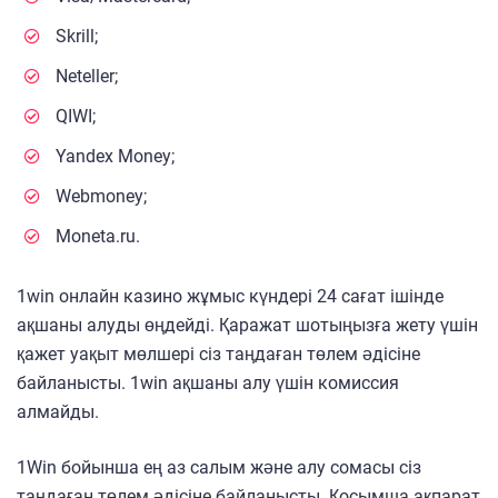
Skrill;
Neteller;
QIWI;
Yandex Money;
Webmoney;
Moneta.ru.
1win онлайн казино жұмыс күндері 24 сағат ішінде
ақшаны алуды өңдейді. Қаражат шотыңызға жету үшін
қажет уақыт мөлшері сіз таңдаған төлем әдісіне
байланысты. 1win ақшаны алу үшін комиссия
алмайды.
1Win бойынша ең аз салым және алу сомасы сіз
таңдаған төлем әдісіне байланысты. Қосымша ақпарат