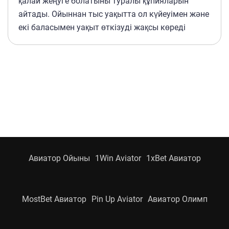
қалай жеңуге болатыны туралы құпияларын
айтады. Ойыннан тыс уақытта ол күйеуімен және
екі баласымен уақыт өткізуді жақсы көреді
Авиатор Ойыны
1Win Aviator
1xBet Авиатор
MostBet Авиатор
Pin Up Aviator
Авиатор Олимп