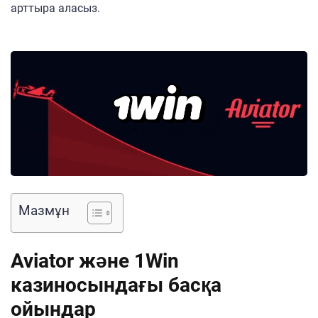
арттыра аласыз.
Мазмұн
Aviator және 1Win
казиносындағы басқа
ойындар