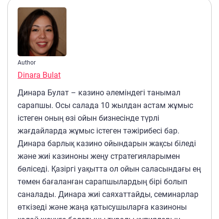
Author
Dinara Bulat
Динара Булат – казино әлеміндегі танымал
сарапшы. Осы салада 10 жылдан астам жұмыс
істеген оның өзі ойын бизнесінде түрлі
жағдайларда жұмыс істеген тәжірибесі бар.
Динара барлық казино ойындарын жақсы біледі
және жиі казиноны жеңу стратегияларымен
бөліседі. Қазіргі уақытта ол ойын саласындағы ең
төмен бағаланған сарапшылардың бірі болып
саналады. Динара жиі саяхаттайды, семинарлар
өткізеді және жаңа қатысушыларға казиноны