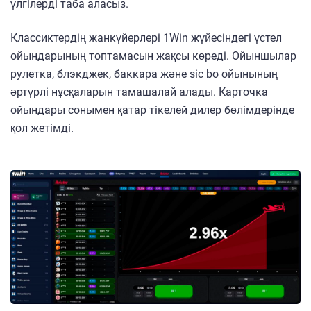
үлгілерді таба аласыз.
Классиктердің жанкүйерлері 1Win жүйесіндегі үстел
ойындарының топтамасын жақсы көреді. Ойыншылар
рулетка, блэкджек, баккара және sic bo ойынының
әртүрлі нұсқаларын тамашалай алады. Карточка
ойындары сонымен қатар тікелей дилер бөлімдерінде
қол жетімді.