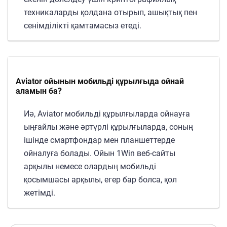
техникаларды қолдана отырып, ашықтық пен
сенімділікті қамтамасыз етеді.
Aviator ойынын мобильді құрылғыда ойнай
аламын ба?
Иә, Aviator мобильді құрылғыларда ойнауға
ыңғайлы және әртүрлі құрылғыларда, соның
ішінде смартфондар мен планшеттерде
ойналуға болады. Ойын 1Win веб-сайты
арқылы немесе олардың мобильді
қосымшасы арқылы, егер бар болса, қол
жетімді.