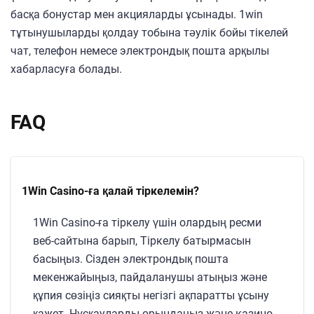
басқа бонустар мен акцияларды ұсынады. 1win
тұтынушыларды қолдау тобына тәулік бойы тікелей
чат, телефон немесе электрондық пошта арқылы
хабарласуға болады.
FAQ
1Win Casino-ға қалай тіркелемін?
1Win Casino-ға тіркелу үшін олардың ресми
веб-сайтына барып, Тіркелу батырмасын
басыңыз. Сізден электрондық пошта
мекенжайыңыз, пайдаланушы атыңыз және
құпия сөзіңіз сияқты негізгі ақпаратты ұсыну
қажет. Нұсқауларды орындаңыз және казино