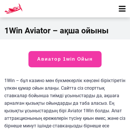
1Win Aviator – ақша ойыны
Авиатор 1win Ойын
1Win – бұл казино мен букмекерлік кеңсені біріктіретін
үлкен құмар ойын алаңы. Сайтта сіз спорттық
ставкалар бойынша тиімді ұсыныстарды да, ақшаға
арналған қызықты ойындарды да таба аласыз. Ең
қызықты ұсыныстардың бірі Aviator 1Win болды. Апат
аттракционының ережелерін түсіну қиын емес, және сіз
бірнеше минут ішінде ставкаңызды бірнеше есе