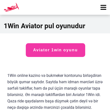
1Win Aviator pul oyunudur
Aviator 1win oyunu
1Win online kazino və bukmeker kontorunu birləşdirən
böyük qumar saytıdır. Saytda həm idman mərcləri üzrə
sərfəli təkliflər, həm də pul üçün maraqlı oyunlar tapa
bilərsiniz. Ən maraqlı təkliflərdən biri Aviator 1Win idi.
Qəza ride qaydalarını başa düşmək çətin deyil və bir
neçə dəqiqə ərzində mərcinizi çoxalda bilərsiniz.