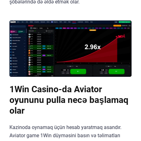
şöbələrində də əldə etmək olar.
1Win Casino-da Aviator
oyununu pulla necə başlamaq
olar
Kazinoda oynamaq üçün hesab yaratmaq asandır.
Aviator game 1Win düyməsini basın və təlimatları