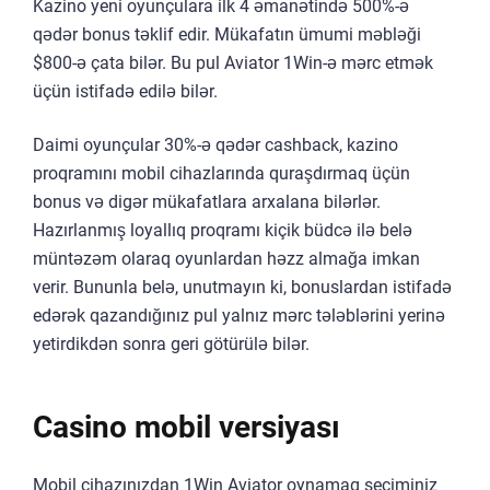
Kazino yeni oyunçulara ilk 4 əmanətində 500%-ə
qədər bonus təklif edir. Mükafatın ümumi məbləği
$800-ə çata bilər. Bu pul Aviator 1Win-ə mərc etmək
üçün istifadə edilə bilər.
Daimi oyunçular 30%-ə qədər cashback, kazino
proqramını mobil cihazlarında quraşdırmaq üçün
bonus və digər mükafatlara arxalana bilərlər.
Hazırlanmış loyallıq proqramı kiçik büdcə ilə belə
müntəzəm olaraq oyunlardan həzz almağa imkan
verir. Bununla belə, unutmayın ki, bonuslardan istifadə
edərək qazandığınız pul yalnız mərc tələblərini yerinə
yetirdikdən sonra geri götürülə bilər.
Casino mobil versiyası
Mobil cihazınızdan 1Win Aviator oynamaq seçiminiz