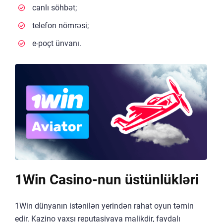
canlı söhbət;
telefon nömrəsi;
e-poçt ünvanı.
1Win Casino-nun üstünlükləri
1Win dünyanın istənilən yerindən rahat oyun təmin
edir. Kazino yaxşı reputasiyaya malikdir, faydalı