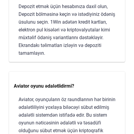
Depozit etmək üçün hesabınıza daxil olun,
Depozit bölməsinə keçin və istədiyiniz ödəniş
üsulunu seçin. 1Win adətən kredit kartları,
elektron pul kisələri və kriptovalyutalar kimi
müxtəlif ödəniş variantlarını dəstəkləyir.
Ekrandakı təlimatları izləyin və depoziti
tamamlayın.
Aviator oyunu ədalətlidirmi?
Aviator, oyunçuların öz raundlarının hər birinin
ədalətliliyini yoxlaya biləcəyi sübut edilmiş
ədalətli sistemdən istifadə edir. Bu sistem
oyunun nəticəsinin ədalətli və təsadüfi
olduğunu sübut etmək üçün kriptoqrafik