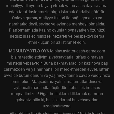
məsuliyyətli oyunu təşviq etmək və bu əsas dəyərə əməl
edən tərəfdaşlarımızla birgə işləmək öhdəliyi götürür.
Onlayn qumar, maliyyə itkiləri ilə bağlı qorxu və ya
narahatlıq deyil, sevinc və əyləncə mənbəyi olmalıdır.
Platformamızda kazino oyunları oynayarkən özünüzü
hədsiz hiss edirsinizsə, nəzarəti və perspektivi bərpa
etmək üçün bir az istirahət edin.
MƏSULİYYƏTLƏ OYNA:
play.aviator-cash-game.com
bizim təsdiq etdiyimiz vebsaytlarla ittifaqı olmayan
müstəqil vebsaytdır. Buna baxmayaraq, bir kazinoya baş
çəkməzdən və ya hər hansı bir mərc etmədən əvvəl, lütfən,
əvvəlcə bütün qanuni və yaş meyarlarına cavab verdiyinizə
əmin olun. Məqsədimiz yalnız məlumatlandırıcı və
əyləncəli məqsədlər üçündür - təhsil bizim əsas
məqsədimizdir! Əgər bu linklərə klikləmək qərarına
gəlsəniz, bilin ki, bu, sizi dərhal bu vebsaytdan
uzaqlaşdıracaq.
All rights to the Product and Licensed Mark belong to