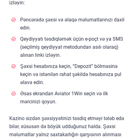
izləyin:
Pəncərədə şəxsi və əlaqə məlumatlarınızı daxil
edin.
Qeydiyyatı təsdiqləmək üçün e-poçt və ya SMS
(seçilmiş qeydiyyat metodundan asılı olaraq)
alınan linki izləyin.
Şəxsi hesabınıza keçin, “Depozit” bölməsinə
keçin və istənilən rahat şəkildə hesabınıza pul
əlavə edin.
Əsas ekrandan Aviator 1Win seçin və ilk
mərcinizi qoyun.
Kazino sizdən şəxsiyyətinizi təsdiq etməyi tələb edə
bilər, xüsusən də böyük udduğunuz halda. Şəxsi
məlumatlar yalnız saxtakarlığın qarşısının alınması