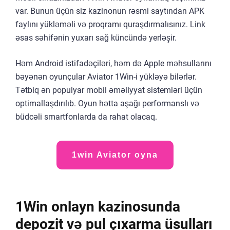
var. Bunun üçün siz kazinonun rəsmi saytından APK
faylını yükləməli və proqramı quraşdırmalısınız. Link
əsas səhifənin yuxarı sağ küncündə yerləşir.
Həm Android istifadəçiləri, həm də Apple məhsullarını
bəyənən oyunçular Aviator 1Win-i yükləyə bilərlər.
Tətbiq ən populyar mobil əməliyyat sistemləri üçün
optimallaşdırılıb. Oyun hətta aşağı performanslı və
büdcəli smartfonlarda da rahat olacaq.
1win Aviator oyna
1Win onlayn kazinosunda
depozit və pul çıxarma üsulları