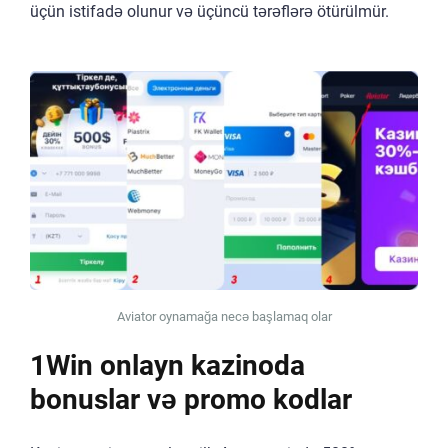
üçün istifadə olunur və üçüncü tərəflərə ötürülmür.
Aviator oynamağa necə başlamaq olar
1Win onlayn kazinoda
bonuslar və promo kodlar