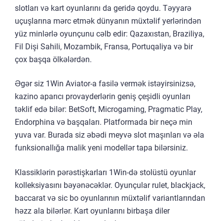
slotları və kart oyunlarını da geridə qoydu. Təyyarə
uçuşlarına mərc etmək dünyanın müxtəlif yerlərindən
yüz minlərlə oyunçunu cəlb edir: Qazaxıstan, Braziliya,
Fil Dişi Sahili, Mozambik, Fransa, Portuqaliya və bir
çox başqa ölkələrdən.
Əgər siz 1Win Aviator-a fasilə vermək istəyirsinizsə,
kazino aparıcı provayderlərin geniş çeşidli oyunları
təklif edə bilər: BetSoft, Microgaming, Pragmatic Play,
Endorphina və başqaları. Platformada bir neçə min
yuva var. Burada siz əbədi meyvə slot maşınları və əla
funksionallığa malik yeni modellər tapa bilərsiniz.
Klassiklərin pərəstişkarları 1Win-də stolüstü oyunlar
kolleksiyasını bəyənəcəklər. Oyunçular rulet, blackjack,
baccarat və sic bo oyunlarının müxtəlif variantlarından
həzz ala bilərlər. Kart oyunlarını birbaşa diler